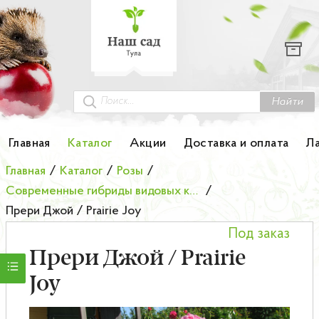
Каталог
Гортензии
Грунты
Найти
Картофель
Главная
Каталог
Акции
Доставка и оплата
Л
Колоновидные деревья
Главная
/
Каталог
/
Розы
/
Современные гибриды видовых канадских роз
/
Лук-севок
Прери Джой / Prairie Joy
Под заказ
Малина
Прери Джой / Prairie
Мини-деревья
Joy
НОВИНКА Английские и Японские розы