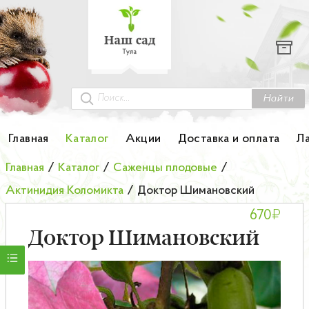
Каталог
Гортензии
Грунты
Найти
Картофель
Главная
Каталог
Акции
Доставка и оплата
Л
Колоновидные деревья
Главная
/
Каталог
/
Саженцы плодовые
/
Актинидия Коломикта
/
Доктор Шимановский
Лук-севок
₽
670
Малина
Доктор Шимановский
Мини-деревья
НОВИНКА Английские и Японские розы