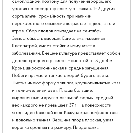
самоплодное, поэтому для получения хорошего
урожая по соседству советуют сажать 1–2 других
сорта алычи. Урожайность при наличии
перекрестного опыления возрастает вдвое, а то и
втрое. Сбор плодов припадает на сентябрь.
Зимостойкость высокая. Еще алыча, названная
Клеопатрой, имеет стойким иммунитет к
заболеваниям. Внешне культура представляет собой
дерево среднего размера – высотой от 3 до 4 м.
Крона ширококоническая и средне загущенная.
Побеги прямые и тонкие с корой бурого цвета.
Листья имеют форму эллипса, крупнопильчатые края
и темно-зеленый цвет. Плоды большие,
выровненные и кругло-овальной формы, средний
вес каждого не превышает 37 г. На поверхности
ягод виден боковой шов. Кожура красно-фиолетовая
и довольно темная. Вершина плода плоская, узкая
воронка средняя по размеру. Плодоножка