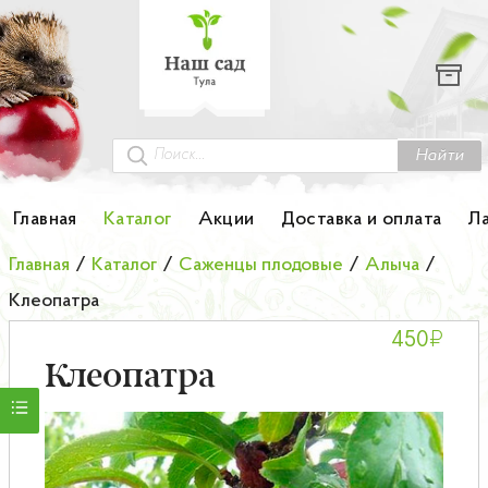
Каталог
Гортензии
Грунты
Найти
Картофель
Главная
Каталог
Акции
Доставка и оплата
Л
Колоновидные деревья
Главная
/
Каталог
/
Саженцы плодовые
/
Алыча
/
Клеопатра
Лук-севок
₽
450
Малина
Клеопатра
Мини-деревья
НОВИНКА Английские и Японские розы