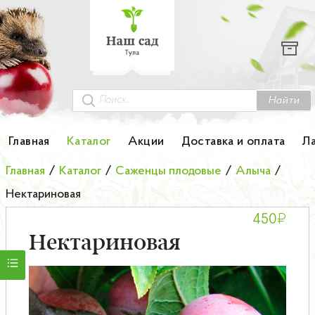
Каталог
Гортензии
Грунты
Найти
Картофель
Главная
Каталог
Акции
Доставка и оплата
Л
Колоновидные деревья
Главная
/
Каталог
/
Саженцы плодовые
/
Алыча
/
Нектариновая
Лук-севок
₽
450
Малина
Нектариновая
Мини-деревья
НОВИНКА Английские и Японские розы