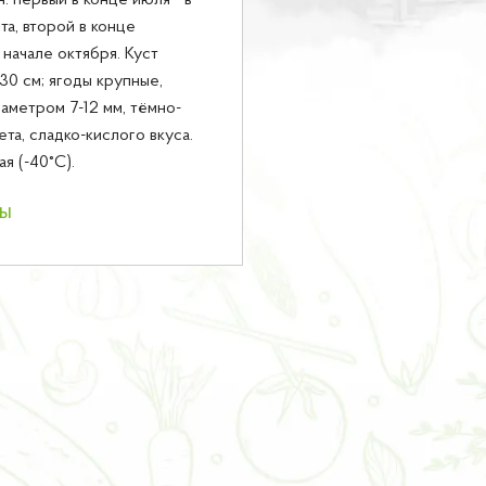
н: первый в конце июля - в
та, второй в конце
 начале октября. Куст
30 см; ягоды крупные,
аметром 7-12 мм, тёмно-
ета, сладко-кислого вкуса.
я (-40°С).
ны