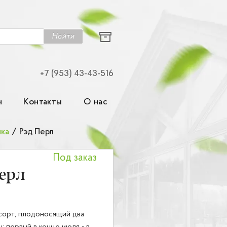
Найти
+7 (953) 43-43-516
н
Контакты
О нас
ика
/
Рэд Перл
Под заказ
ерл
сорт, плодоносящий два