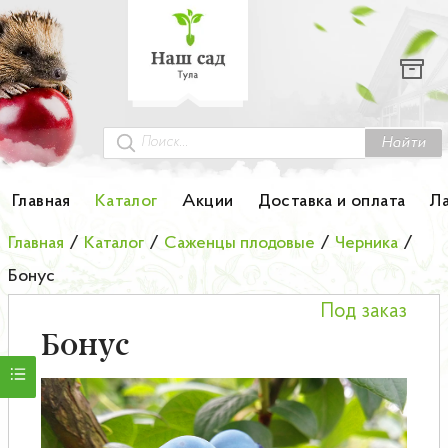
Каталог
Гортензии
Грунты
Найти
Картофель
Главная
Каталог
Акции
Доставка и оплата
Л
Колоновидные деревья
Главная
/
Каталог
/
Саженцы плодовые
/
Черника
/
Бонус
Лук-севок
Под заказ
Малина
Бонус
Мини-деревья
НОВИНКА Английские и Японские розы