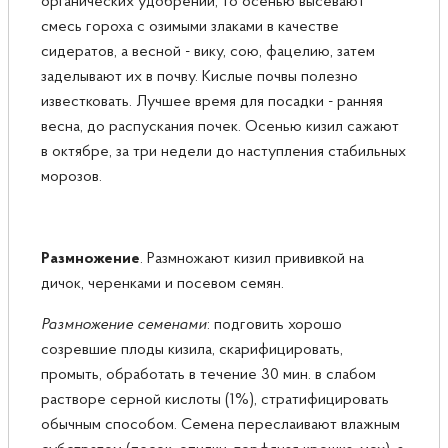
органических удобрений, то осенью высевают
смесь гороха с озимыми злаками в качестве
сидератов, а весной - вику, сою, фацелию, затем
заделывают их в почву. Кислые почвы полезно
известковать. Лучшее время для посадки - ранняя
весна, до распускания почек. Осенью кизил сажают
в октябре, за три недели до наступления стабильных
морозов.
​Размножение
. Размножают кизил прививкой на
дичок, черенками и посевом семян.
Размножение семенами
: подговить хорошо
созревшие плоды кизила, скарифицировать,
промыть, обработать в течение 30 мин. в слабом
растворе серной кислоты (1%), стратифицировать
обычным способом. Семена переслаивают влажным