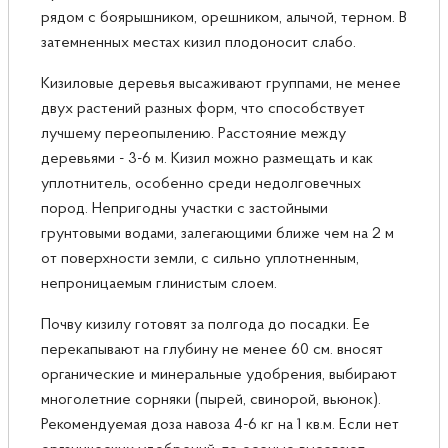
рядом с боярышником, орешником, алычой, терном. В
затемненных местах кизил плодоносит слабо.
Кизиловые деревья высаживают группами, не менее
двух растений разных форм, что способствует
лучшему переопылению. Расстояние между
деревьями - 3-6 м. Кизил можно размещать и как
уплотнитель, особенно среди недолговечных
пород. Непригодны участки с застойными
грунтовыми водами, залегающими ближе чем на 2 м
от поверхности земли, с сильно уплотненным,
непроницаемым глинистым слоем.
Почву кизилу готовят за полгода до посадки. Ее
перекапывают на глубину не менее 60 см. вносят
органические и минеральные удобрения, выбирают
многолетние сорняки (пырей, свинорой, вьюнок).
Рекомендуемая доза навоза 4-6 кг на 1 кв.м. Если нет