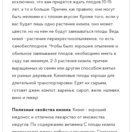
исключено, что вам придется ждать плодов 10-15
лет, а то и больше. Причем, как правило, они могут
быть мелкими и с плохим вкусом. Кроме того, если у
вас будет лишь одно растение кизила, оно может
цвести, но на нем не будут завязываться плоды. Ведь
кизил - растение перекрестноопыляемое, то есть
самобесплодное. Чтобы было хорошее опыление и
обильное завязывание плодов, необходимо иметь в
саду, как минимум, 2-3 растения кизила, причем
выращенных из семян или другим способом взятых
из разных деревьев. Кизиловые плоды хороши для
длительной транспортировки. Едят их сырыми,
готовят джем, компот, варенье, сироп, желе, наливки,
вино и ликер.
Полезные свойства кизила
. Кизил - хороший
медонос и отличное лекарство от множества
недугов. По содержанию витамина С плоды кизила
превосходят лимон, рябину и крыжовник. Считается,