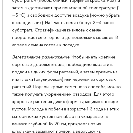
субстратом (песок, опилки, торфяная крошка, мох), а
затем выдерживают при пониженной температуре (1
—5 °С) и свободном доступе воздуха (можно убрать
в холодильник). На 1 часть семян берут 3—4 части
субстрата. Стратификация кизиловых семян
продолжается от одного до нескольких месяцев. В
апреле семена готовы к посадке.
Вегетативное размножение
. Чтобы иметь крепкие
сортовые деревья кизила, необходимо вырастить
подвои из диких форм растений, а затем привить на
них глазки (окулировкой) или черенки из сортовых
растений. Подвои, кроме семенного способа, можно
также получать укоренением отводков. Для этого
здоровые растения диких форм выращивают в виде
кустов. Молодые побеги в возрасте 1-3 года из этих
материнских кустов пригибают и укладывают в
канавки глубиной 15-20 см, прикрепляют их
шпильками, засыпают почвой, а верхушку - к