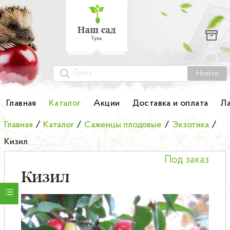
Каталог
Гортензии
Грунты
Найти
Картофель
Главная
Каталог
Акции
Доставка и оплата
Л
Колоновидные деревья
Главная
/
Каталог
/
Саженцы плодовые
/
Экзотика
/
Кизил
Лук-севок
Под заказ
Малина
Кизил
Мини-деревья
НОВИНКА Английские и Японские розы