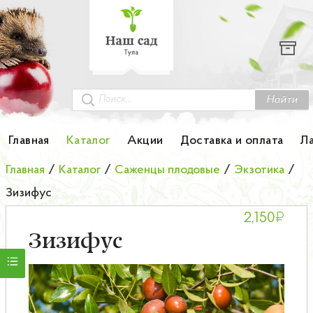
Каталог
Гортензии
Грунты
Найти
Картофель
Главная
Каталог
Акции
Доставка и оплата
Л
Колоновидные деревья
Главная
/
Каталог
/
Саженцы плодовые
/
Экзотика
/
Зизифус
Лук-севок
₽
2,150
Малина
Зизифус
Мини-деревья
НОВИНКА Английские и Японские розы