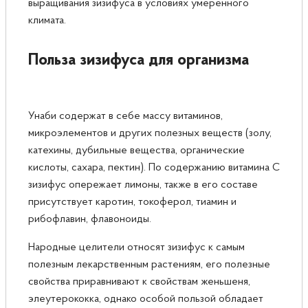
выращивания зизифуса в условиях умеренного
климата.
Польза зизифуса для организма
Унаби содержат в себе массу витаминов,
микроэлементов и других полезных веществ (золу,
катехины, дубильные вещества, органические
кислоты, сахара, пектин). По содержанию витамина С
зизифус опережает лимоны, также в его составе
присутствует каротин, токоферол, тиамин и
рибофлавин, флавоноиды.
Народные целители относят зизифус к самым
полезным лекарственным растениям, его полезные
свойства приравнивают к свойствам женьшеня,
элеутерококка, однако особой пользой обладает