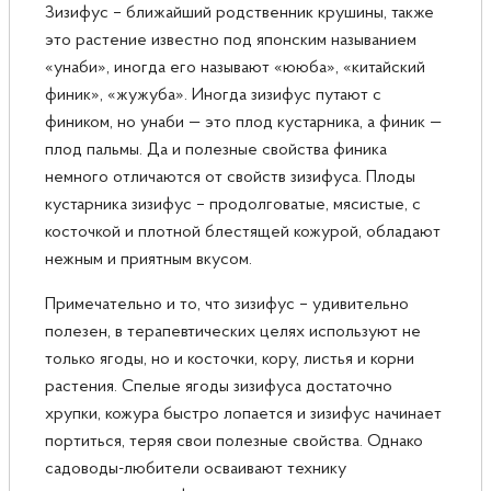
Зизифус – ближайший родственник крушины, также
это растение известно под японским называнием
«унаби», иногда его называют «ююба», «китайский
финик», «жужуба». Иногда зизифус путают с
фиником, но унаби — это плод кустарника, а финик —
плод пальмы. Да и полезные свойства финика
немного отличаются от свойств зизифуса. Плоды
кустарника зизифус – продолговатые, мясистые, с
косточкой и плотной блестящей кожурой, обладают
нежным и приятным вкусом.
Примечательно и то, что зизифус – удивительно
полезен, в терапевтических целях используют не
только ягоды, но и косточки, кору, листья и корни
растения. Спелые ягоды зизифуса достаточно
хрупки, кожура быстро лопается и зизифус начинает
портиться, теряя свои полезные свойства. Однако
садоводы-любители осваивают технику