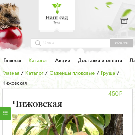
Каталог
Гортензии
Грунты
Найти
Картофель
Главная
Каталог
Акции
Доставка и оплата
Л
Колоновидные деревья
Главная
/
Каталог
/
Саженцы плодовые
/
Груша
/
Чижовская
Лук-севок
₽
450
Малина
Чижовская
Мини-деревья
НОВИНКА Английские и Японские розы