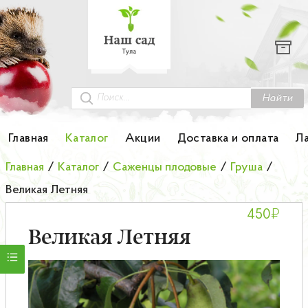
Каталог
Гортензии
Грунты
Найти
Картофель
Главная
Каталог
Акции
Доставка и оплата
Л
Колоновидные деревья
Главная
/
Каталог
/
Саженцы плодовые
/
Груша
/
Великая Летняя
Лук-севок
₽
450
Малина
Великая Летняя
Мини-деревья
НОВИНКА Английские и Японские розы