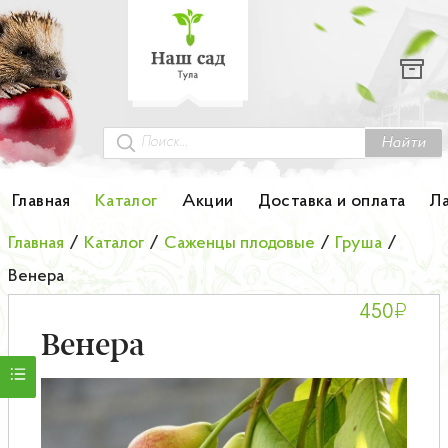
Каталог
Гортензии
Грунты
Найти
Картофель
Главная
Каталог
Акции
Доставка и оплата
Л
Колоновидные деревья
Главная
/
Каталог
/
Саженцы плодовые
/
Груша
/
Венера
Лук-севок
₽
450
Малина
Венера
Мини-деревья
НОВИНКА Английские и Японские розы