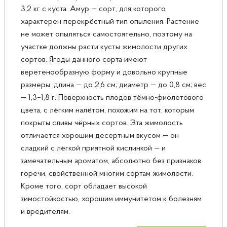
3,2 кг с куста. Амур — сорт, для которого
характерен перекрёстный тип опыления. Растение
не может опыляться самостоятельно, поэтому на
участке должны расти кусты жимолости других
сортов. Ягоды данного сорта имеют
веретенообразную форму и довольно крупные
размеры: длина — до 2,6 см; диаметр — до 0,8 см; вес
— 1,3–1,8 г. Поверхность плодов тёмно-фиолетового
цвета, с лёгким налётом, похожим на тот, которым
покрыты сливы чёрных сортов. Эта жимолость
отличается хорошим десертным вкусом — он
сладкий с лёгкой приятной кислинкой — и
замечательным ароматом, абсолютно без признаков
горечи, свойственной многим сортам жимолости.
Кроме того, сорт обладает высокой
зимостойкостью, хорошим иммунитетом к болезням
и вредителям.