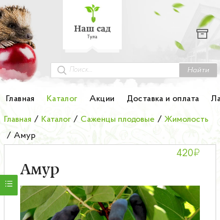
Каталог
Гортензии
Грунты
Найти
Картофель
Главная
Каталог
Акции
Доставка и оплата
Л
Колоновидные деревья
Главная
/
Каталог
/
Саженцы плодовые
/
Жимолость
/
Амур
Лук-севок
₽
420
Малина
Амур
Мини-деревья
НОВИНКА Английские и Японские розы