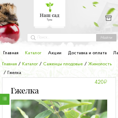
Каталог
Гортензии
Грунты
Найти
Картофель
Главная
Каталог
Акции
Доставка и оплата
Л
Колоновидные деревья
Главная
/
Каталог
/
Саженцы плодовые
/
Жимолость
/
Гжелка
Лук-севок
₽
420
Малина
Гжелка
Мини-деревья
НОВИНКА Английские и Японские розы