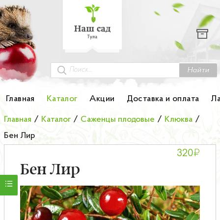
Каталог
Гортензии
Грунты
Найти
Картофель
Главная
Каталог
Акции
Доставка и оплата
Л
Колоновидные деревья
Главная
/
Каталог
/
Саженцы плодовые
/
Клюква
/
Бен Лир
Лук-севок
₽
320
Малина
Бен Лир
Мини-деревья
НОВИНКА Английские и Японские розы