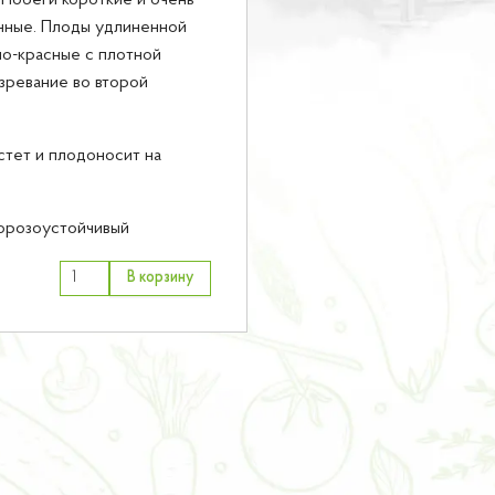
Побеги короткие и очень
нные. Плоды удлиненной
о-красные с плотной
зревание во второй
стет и плодоносит на
орозоустойчивый
В корзину