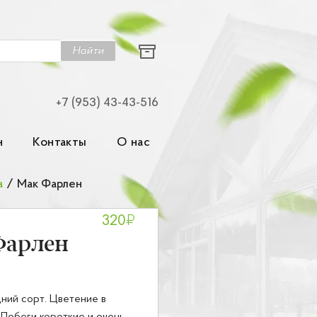
Найти
+7 (953) 43-43-516
н
Контакты
О нас
а
/
Мак Фарлен
₽
320
Фарлен
ний сорт. Цветение в