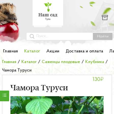
Каталог
Гортензии
Грунты
Найти
Картофель
Главная
Каталог
Акции
Доставка и оплата
Л
Колоновидные деревья
Главная
/
Каталог
/
Саженцы плодовые
/
Клубника
/
Чамора Туруси
Лук-севок
₽
130
Малина
Чамора Туруси
Мини-деревья
НОВИНКА Английские и Японские розы