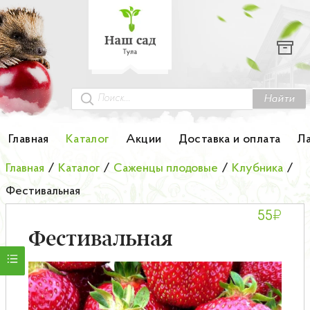
Каталог
Гортензии
Грунты
Найти
Картофель
Главная
Каталог
Акции
Доставка и оплата
Л
Колоновидные деревья
Главная
/
Каталог
/
Саженцы плодовые
/
Клубника
/
Фестивальная
Лук-севок
₽
55
Малина
Фестивальная
Мини-деревья
НОВИНКА Английские и Японские розы