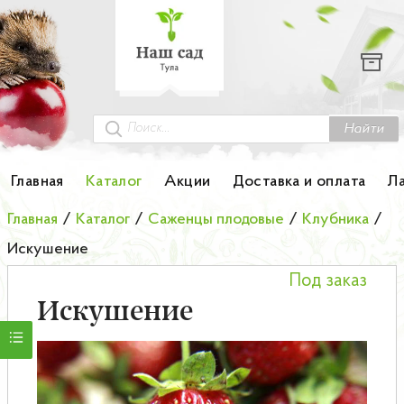
Каталог
Гортензии
Грунты
Найти
Картофель
Главная
Каталог
Акции
Доставка и оплата
Л
Колоновидные деревья
Главная
/
Каталог
/
Саженцы плодовые
/
Клубника
/
Искушение
Лук-севок
Под заказ
Малина
Искушение
Мини-деревья
НОВИНКА Английские и Японские розы