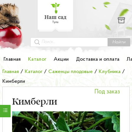
Каталог
Гортензии
Грунты
Найти
Картофель
Главная
Каталог
Акции
Доставка и оплата
Л
Колоновидные деревья
Главная
/
Каталог
/
Саженцы плодовые
/
Клубника
/
Кимберли
Лук-севок
Под заказ
Малина
Кимберли
Мини-деревья
НОВИНКА Английские и Японские розы