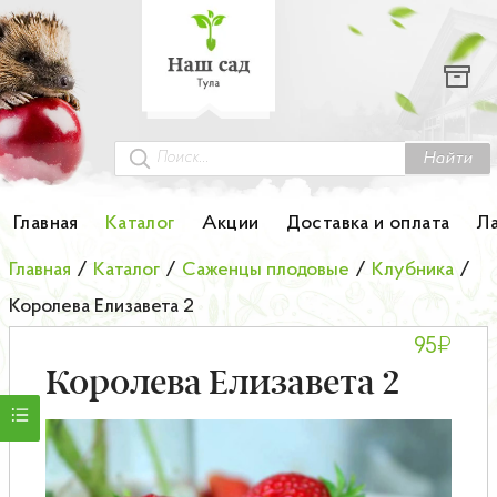
Каталог
Гортензии
Грунты
Найти
Картофель
Главная
Каталог
Акции
Доставка и оплата
Л
Колоновидные деревья
Главная
/
Каталог
/
Саженцы плодовые
/
Клубника
/
Королева Елизавета 2
Лук-севок
₽
95
Малина
Королева Елизавета 2
Мини-деревья
НОВИНКА Английские и Японские розы