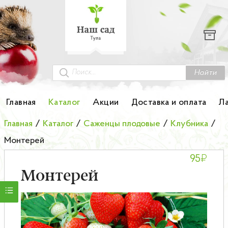
Каталог
Гортензии
Грунты
Найти
Картофель
Главная
Каталог
Акции
Доставка и оплата
Л
Колоновидные деревья
Главная
/
Каталог
/
Саженцы плодовые
/
Клубника
/
Монтерей
Лук-севок
₽
95
Малина
Монтерей
Мини-деревья
НОВИНКА Английские и Японские розы