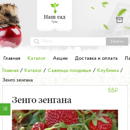
Каталог
Гортензии
Грунты
Найти
Картофель
Главная
Каталог
Акции
Доставка и оплата
Л
Колоновидные деревья
Главная
/
Каталог
/
Саженцы плодовые
/
Клубника
/
Зенго зенгана
Лук-севок
₽
55
Малина
Зенго зенгана
Мини-деревья
НОВИНКА Английские и Японские розы