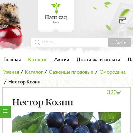
Каталог
Гортензии
Грунты
Найти
Картофель
Главная
Каталог
Акции
Доставка и оплата
Л
Колоновидные деревья
Главная
/
Каталог
/
Саженцы плодовые
/
Смородина
/
Нестор Козин
Лук-севок
₽
320
Малина
Нестор Козин
Мини-деревья
НОВИНКА Английские и Японские розы