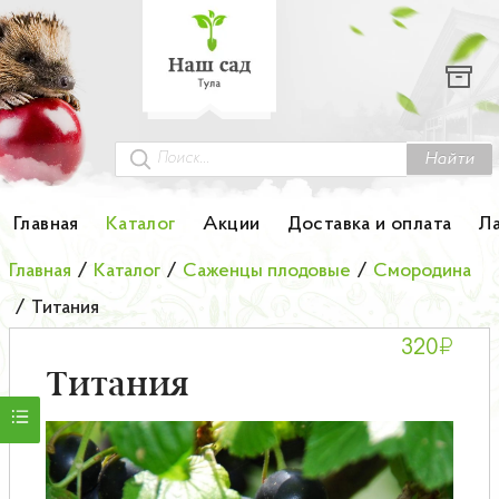
Каталог
Гортензии
Грунты
Найти
Картофель
Главная
Каталог
Акции
Доставка и оплата
Л
Колоновидные деревья
Главная
/
Каталог
/
Саженцы плодовые
/
Смородина
/
Титания
Лук-севок
₽
320
Малина
Титания
Мини-деревья
НОВИНКА Английские и Японские розы