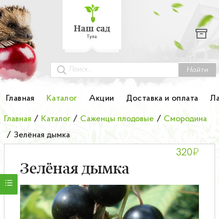
Каталог
Гортензии
Грунты
Найти
Картофель
Главная
Каталог
Акции
Доставка и оплата
Л
Колоновидные деревья
Главная
/
Каталог
/
Саженцы плодовые
/
Смородина
/
Зелёная дымка
Лук-севок
₽
320
Малина
Зелёная дымка
Мини-деревья
НОВИНКА Английские и Японские розы