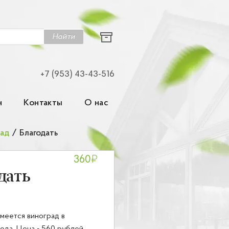
Найти
+7 (953) 43-43-516
н
Контакты
О нас
рад
/
Благодать
₽
360
дать
меется виноград в