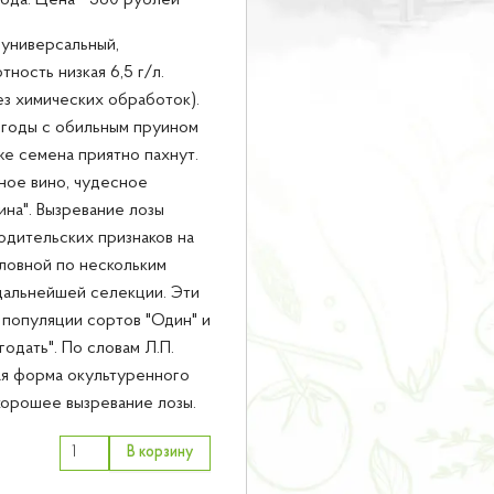
года. Цена - 560 рублей
- универсальный,
тность низкая 6,5 г/л.
ез химических обработок).
 Ягоды с обильным пруином
же семена приятно пахнут.
пное вино, чудесное
ина". Вызревание лозы
дительских признаков на
ловной по нескольким
дальнейшей селекции. Эти
 популяции сортов "Один" и
одать". По словам Л.П.
ая форма окультуренного
 хорошее вызревание лозы.
В корзину