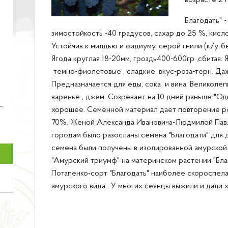
возрасте 2 
Благодать" 
зимостойкость -40 градусов, сахар до 25 %, кисло
Устойчив к милдью и оидиуму, серой гнили (к/у-б
Ягода круглая 18-20мм, гроздь400-600гр ,сбитая.
темно-фиолетовые , сладкие, вкус-роза-терн. Да
Предназначается для еды, сока и вина. Великоле
варенье , джем. Созревает на 10 дней раньше "Од
хорошее. Семенной материал дает повторение ро
70%. Женой Александа Ивановича-Людмилой Пав
городам было разосланы семена "Благодати" для 
семена были получены в изолированной амурской
"Амурский триумф" на материнском растении "Благ
Потапенко-сорт "Благодать" наиболее скороспел
амурского вида. У многих сеянцы выжили и дали