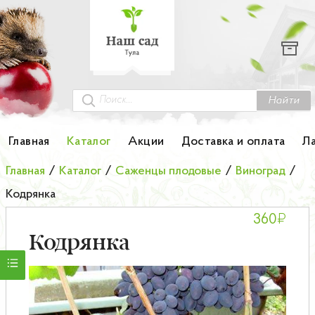
Каталог
Гортензии
Грунты
Найти
Картофель
Главная
Каталог
Акции
Доставка и оплата
Л
Колоновидные деревья
Главная
/
Каталог
/
Саженцы плодовые
/
Виноград
/
Кодрянка
Лук-севок
₽
360
Малина
Кодрянка
Мини-деревья
НОВИНКА Английские и Японские розы