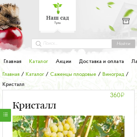
Каталог
Гортензии
Грунты
Найти
Картофель
Главная
Каталог
Акции
Доставка и оплата
Л
Колоновидные деревья
Главная
/
Каталог
/
Саженцы плодовые
/
Виноград
/
Кристалл
Лук-севок
₽
360
Малина
Кристалл
Мини-деревья
НОВИНКА Английские и Японские розы