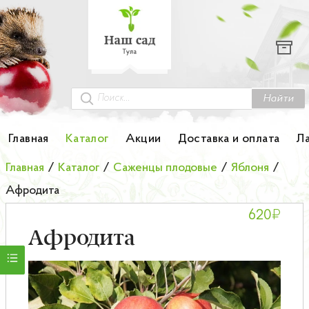
Каталог
Гортензии
Грунты
Найти
Картофель
Главная
Каталог
Акции
Доставка и оплата
Л
Колоновидные деревья
Главная
/
Каталог
/
Саженцы плодовые
/
Яблоня
/
Афродита
Лук-севок
₽
620
Малина
Афродита
Мини-деревья
НОВИНКА Английские и Японские розы