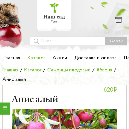
Каталог
Гортензии
Грунты
Найти
Картофель
Главная
Каталог
Акции
Доставка и оплата
Л
Колоновидные деревья
Главная
/
Каталог
/
Саженцы плодовые
/
Яблоня
/
Анис алый
Лук-севок
₽
620
Малина
Анис алый
Мини-деревья
НОВИНКА Английские и Японские розы