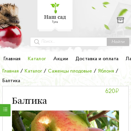
Каталог
Гортензии
Грунты
Найти
Картофель
Главная
Каталог
Акции
Доставка и оплата
Л
Колоновидные деревья
Главная
/
Каталог
/
Саженцы плодовые
/
Яблоня
/
Балтика
Лук-севок
₽
620
Малина
Балтика
Мини-деревья
НОВИНКА Английские и Японские розы