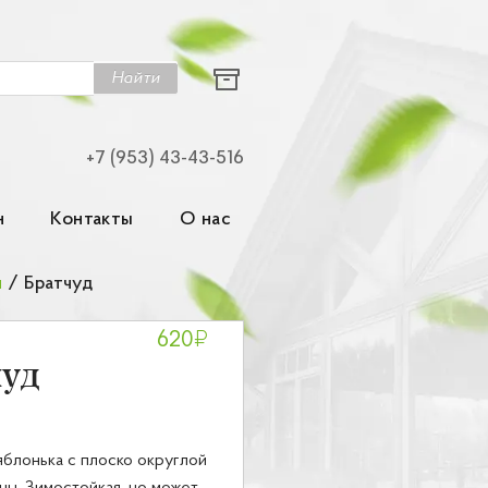
Найти
+7 (953) 43-43-516
н
Контакты
О нас
я
/
Братчуд
₽
620
чуд
яблонька с плоско округлой