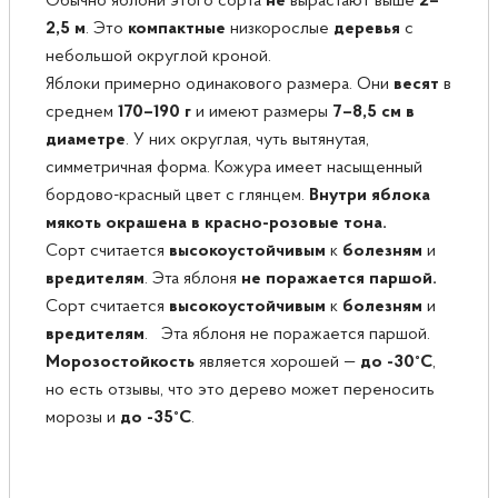
Обычно яблони этого сорта
не
вырастают выше
2–
2,5 м
. Это
компактные
низкорослые
деревья
с
небольшой округлой кроной.
Яблоки примерно одинакового размера. Они
весят
в
среднем
170–190 г
и имеют размеры
7–8,5 см в
диаметре
. У них округлая, чуть вытянутая,
симметричная форма. Кожура имеет насыщенный
бордово-красный цвет с глянцем.
Внутри яблока
мякоть окрашена в красно-розовые тона.
Сорт считается
высокоустойчивым
к
болезням
и
вредителям
. Эта яблоня
не поражается паршой.
Сорт считается
высокоустойчивым
к
болезням
и
вредителям
. Эта яблоня не поражается паршой.
Морозостойкость
является хорошей —
до -30°С
,
но есть отзывы, что это дерево может переносить
морозы и
до -35°С
.