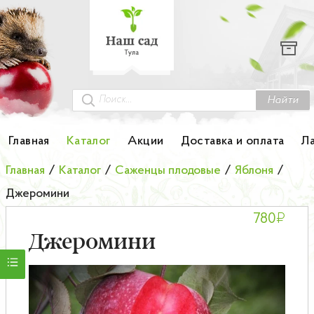
Каталог
Гортензии
Грунты
Найти
Картофель
Главная
Каталог
Акции
Доставка и оплата
Л
Колоновидные деревья
Главная
/
Каталог
/
Саженцы плодовые
/
Яблоня
/
Джеромини
Лук-севок
₽
780
Малина
Джеромини
Мини-деревья
НОВИНКА Английские и Японские розы