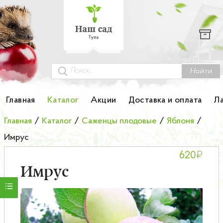
Каталог
Гортензии
Грунты
Найти
Картофель
Главная
Каталог
Акции
Доставка и оплата
Л
Колоновидные деревья
Главная
/
Каталог
/
Саженцы плодовые
/
Яблоня
/
Имрус
Лук-севок
₽
620
Малина
Имрус
Мини-деревья
НОВИНКА Английские и Японские розы