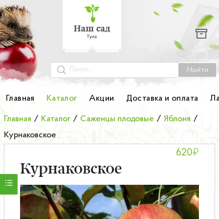
Каталог
Гортензии
Грунты
Найти
Картофель
Главная
Каталог
Акции
Доставка и оплата
Л
Колоновидные деревья
Главная
/
Каталог
/
Саженцы плодовые
/
Яблоня
/
Курнаковское
Лук-севок
₽
620
Малина
Курнаковское
Мини-деревья
НОВИНКА Английские и Японские розы