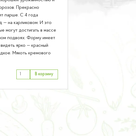
 хорошей урожайностью и
орозов. Прекрасно
т парше. С 4 года
д — на карликовом. И это
ые могут достигать в массе
нном подвоях. Форму имеет
 видеть ярко — красный
адкое. Мякоть кремового
В корзину