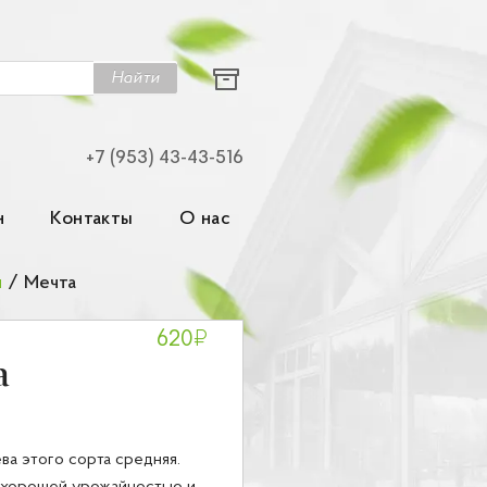
Найти
+7 (953) 43-43-516
н
Контакты
О нас
я
/
Мечта
₽
620
а
ва этого сорта средняя.