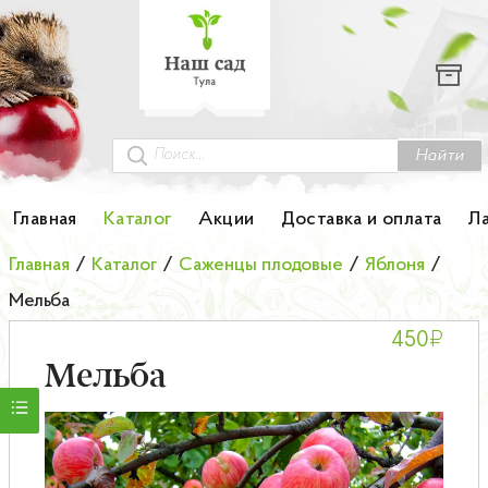
Каталог
Гортензии
Грунты
Найти
Картофель
Главная
Каталог
Акции
Доставка и оплата
Л
Колоновидные деревья
Главная
/
Каталог
/
Саженцы плодовые
/
Яблоня
/
Мельба
Лук-севок
₽
450
Малина
Мельба
Мини-деревья
НОВИНКА Английские и Японские розы