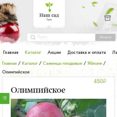
Каталог
Гортензии
Грунты
Найти
Картофель
Главная
Каталог
Акции
Доставка и оплата
Л
Колоновидные деревья
Главная
/
Каталог
/
Саженцы плодовые
/
Яблоня
/
Олимпийское
Лук-севок
₽
450
Малина
Олимпийское
Мини-деревья
НОВИНКА Английские и Японские розы