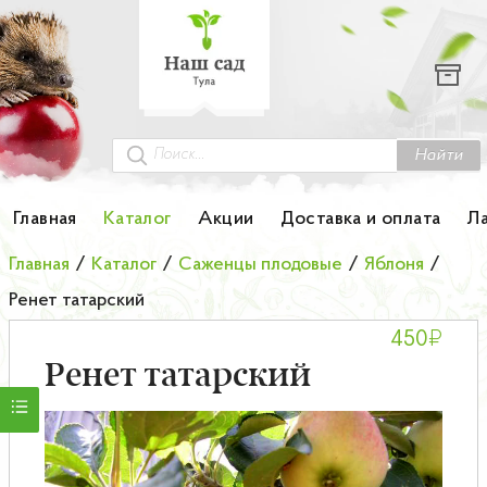
Каталог
Гортензии
Грунты
Найти
Картофель
Главная
Каталог
Акции
Доставка и оплата
Л
Колоновидные деревья
Главная
/
Каталог
/
Саженцы плодовые
/
Яблоня
/
Ренет татарский
Лук-севок
₽
450
Малина
Ренет татарский
Мини-деревья
НОВИНКА Английские и Японские розы