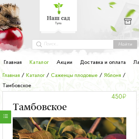
Каталог
Гортензии
Грунты
Найти
Картофель
Главная
Каталог
Акции
Доставка и оплата
Л
Колоновидные деревья
Главная
/
Каталог
/
Саженцы плодовые
/
Яблоня
/
Тамбовское
Лук-севок
₽
450
Малина
Тамбовское
Мини-деревья
НОВИНКА Английские и Японские розы