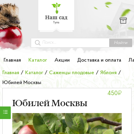
Каталог
Гортензии
Грунты
Найти
Картофель
Главная
Каталог
Акции
Доставка и оплата
Л
Колоновидные деревья
Главная
/
Каталог
/
Саженцы плодовые
/
Яблоня
/
Юбилей Москвы
Лук-севок
₽
450
Малина
Юбилей Москвы
Мини-деревья
НОВИНКА Английские и Японские розы