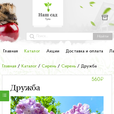
Каталог
Гортензии
Грунты
Найти
Картофель
Главная
Каталог
Акции
Доставка и оплата
Л
Колоновидные деревья
Главная
/
Каталог
/
Сирень
/
Сирень
/
Дружба
Лук-севок
₽
560
Малина
Дружба
Мини-деревья
НОВИНКА Английские и Японские розы