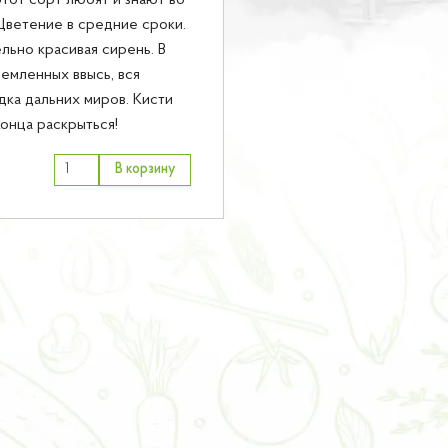
этот сорт любят и знают во
Цветение в средние сроки.
льно красивая сирень. В
емленных ввысь, вся
дка дальних миров. Кисти
конца раскрыться!
В корзину