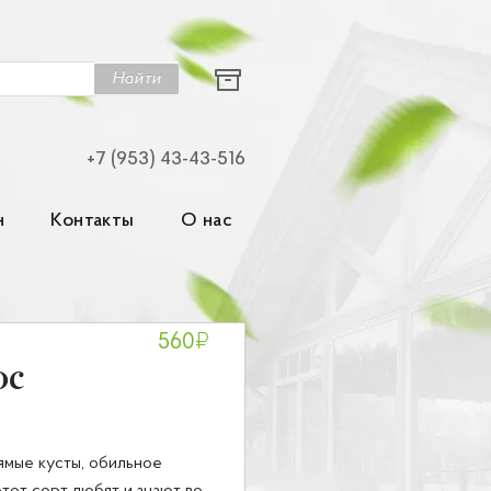
Найти
+7 (953) 43-43-516
н
Контакты
О нас
₽
560
ос
ямые кусты, обильное