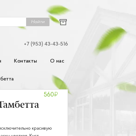
Найти
+7 (953) 43-43-516
н
Контакты
О нас
мбетта
₽
560
Гамбетта
 исключительно красивую