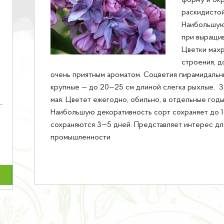
форму и окр
раскидистой
Наибольшую
при выращи
Цветки махр
строения, до
очень приятным ароматом. Соцветия пирамидальны
крупные — до 20—25 см длиной слегка рыхлые. З
мая. Цветет ежегодно, обильно, в отдельные год
Наибольшую декоративность сорт сохраняет до 1
сохраняются 3—5 дней. Представляет интерес д
промышленности