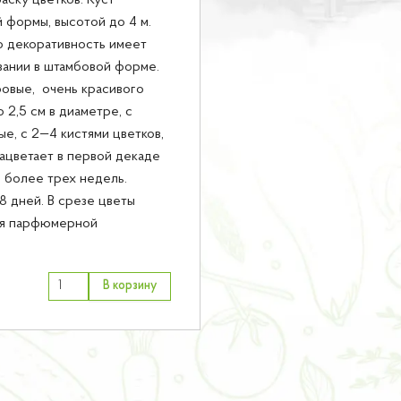
аску цветков. Куст
 формы, высотой до 4 м.
 декоративность имеет
вании в штамбовой форме.
овые, очень красивого
 2,5 см в диаметре, с
е, с 2—4 кистями цветков,
ацветает в первой декаде
ы более трех недель.
8 дней. В срезе цветы
ля парфюмерной
В корзину