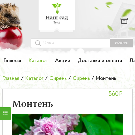
Каталог
Гортензии
Грунты
Найти
Картофель
Главная
Каталог
Акции
Доставка и оплата
Л
Колоновидные деревья
Главная
/
Каталог
/
Сирень
/
Сирень
/
Монтень
Лук-севок
₽
560
Малина
Монтень
Мини-деревья
НОВИНКА Английские и Японские розы