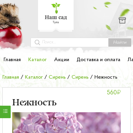
Каталог
Гортензии
Грунты
Найти
Картофель
Главная
Каталог
Акции
Доставка и оплата
Л
Колоновидные деревья
Главная
/
Каталог
/
Сирень
/
Сирень
/
Нежность
Лук-севок
₽
560
Малина
Нежность
Мини-деревья
НОВИНКА Английские и Японские розы