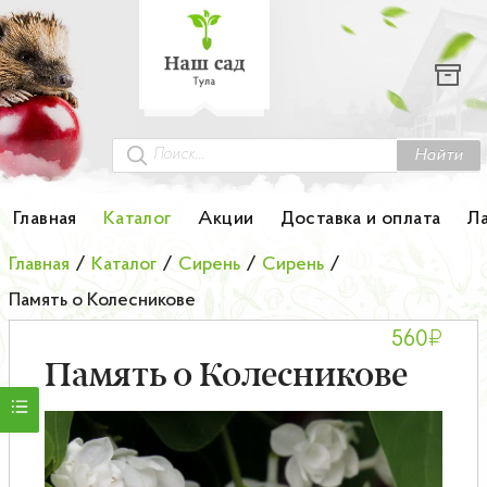
Каталог
Гортензии
Грунты
Найти
Картофель
Главная
Каталог
Акции
Доставка и оплата
Л
Колоновидные деревья
Главная
/
Каталог
/
Сирень
/
Сирень
/
Память о Колесникове
Лук-севок
₽
560
Малина
Память о Колесникове
Мини-деревья
НОВИНКА Английские и Японские розы