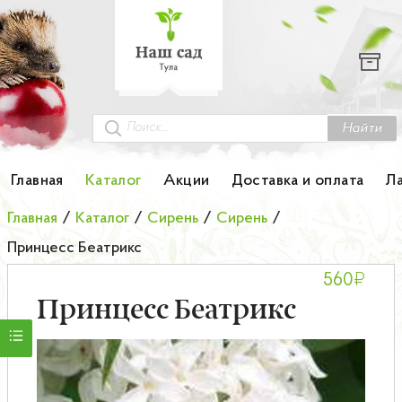
Каталог
Гортензии
Грунты
Найти
Картофель
Главная
Каталог
Акции
Доставка и оплата
Л
Колоновидные деревья
Главная
/
Каталог
/
Сирень
/
Сирень
/
Принцесс Беатрикс
Лук-севок
₽
560
Малина
Принцесс Беатрикс
Мини-деревья
НОВИНКА Английские и Японские розы