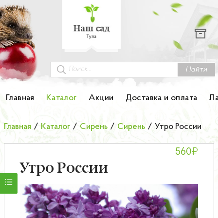
Каталог
Гортензии
Грунты
Найти
Картофель
Главная
Каталог
Акции
Доставка и оплата
Л
Колоновидные деревья
Главная
/
Каталог
/
Сирень
/
Сирень
/
Утро России
Лук-севок
₽
560
Малина
Утро России
Мини-деревья
НОВИНКА Английские и Японские розы