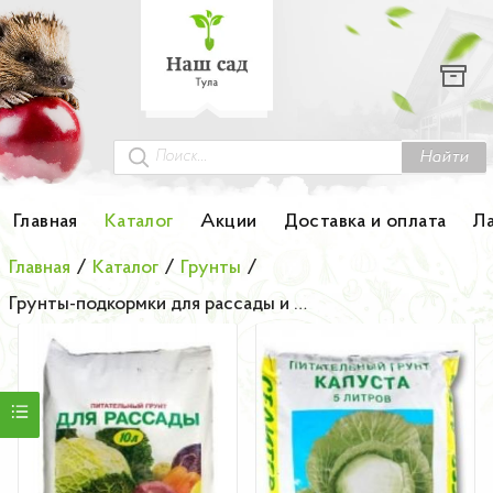
Каталог
Гортензии
Грунты
Найти
Картофель
Главная
Каталог
Акции
Доставка и оплата
Л
Колоновидные деревья
Главная
/
Каталог
/
Грунты
/
Грунты-подкормки для рассады и овощных культур серии
Лук-севок
Малина
Мини-деревья
НОВИНКА Английские и Японские розы