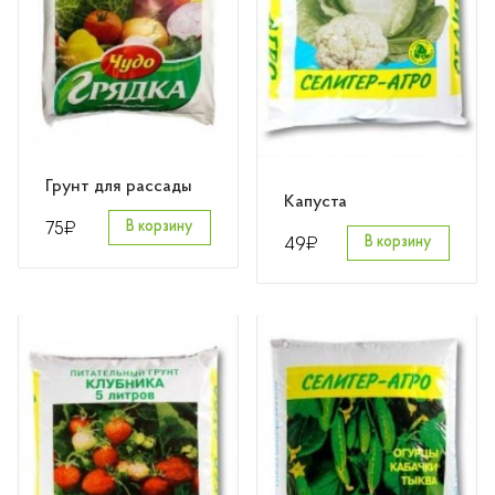
Розы
Саженцы плодовые
Сирень
Грунт для рассады
Капуста
₽
75
В корзину
₽
49
В корзину